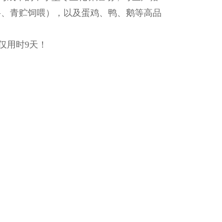
料、青贮饲喂），以及蛋鸡、鸭、鹅等高品
仅用时9天！