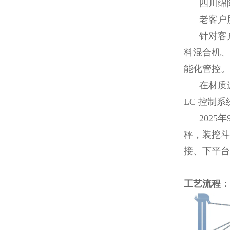
四川绵阳时
老客户朋
针对客户
料混合机、
能化管控。
在材质选择
LC 控制
2025年
秤，装挖斗
接、下平台
工艺流程：