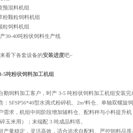
吨预混料机组
型草粉颗粒饲料机组
型颗粒饲料机组
产30-40吨粉状饲料生产线
来看下各套设备的
安装进度
吧~
产3-5吨粉状饲料加工机组
饲料加工客户，时产 3-5 吨粉状饲料加工机组安装完
SFSP56*40型水滴式粉碎机、2m³料仓、单轴双螺
求，机组中间阶段增加辅料仓、配料秤与小料提升机；混
碎玉米用）；末端配 3 吨成品料塔。
产量稳定，灵活高效，适合追求自配料、严控饲料品质