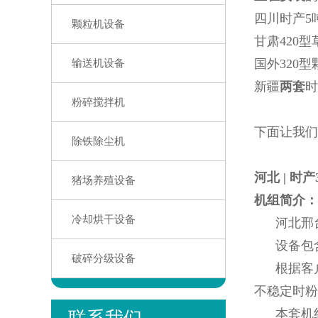
四川时产5
颗粒机设备
甘肃420
国外320
输送机设备
新疆
两套
时
粉碎搅拌机
下面让我们
除铁除尘机
河北 | 时
猪场养殖设备
机组简介：
冷却烘干设备
河北邢台鹅
设备包含：
破碎分级设备
根据客户需
不稳定时粉
本套机组