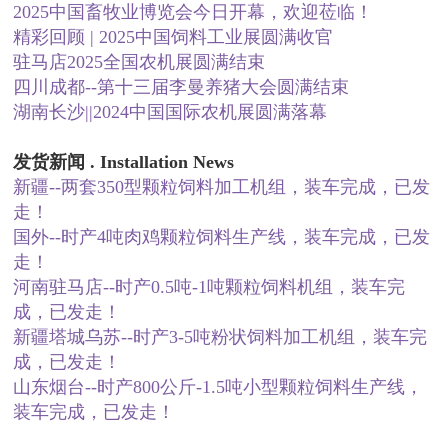
2025中国畜牧业博览会今日开幕，欢迎莅临！
精彩回顾 | 2025中国饲料工业展圆满收官
驻马店2025全国农机展圆满结束
四川成都--第十三届李曼养猪大会圆满结束
湖南长沙||2024中国国际农机展圆满落幕
发货新闻 . Installation News
新疆--两套350型颗粒饲料加工机组，装车完成，已发
走！
国外--时产4吨肉鸡颗粒饲料生产线，装车完成，已发
走！
河南驻马店--时产0.5吨-1吨颗粒饲料机组，装车完
成，已发走！
新疆塔城乌苏--时产3-5吨粉状饲料加工机组，装车完
成，已发走！
山东烟台--时产800公斤-1.5吨小型颗粒饲料生产线，
装车完成，已发走！