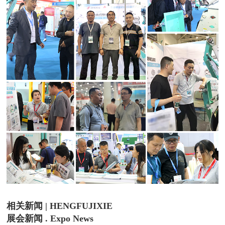
相关新闻 | HENGFUJIXIE
展会新闻 . Expo News