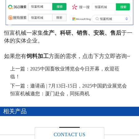
恒富机械一家集
生产、科研、销售、安装、售后
于一
体的实体企业。
如果您有
饲料加工
方面的需求，点击下方立即咨询~
上一篇：
2025中国畜牧业博览会今日开幕，欢迎莅
临！
下一篇：
邀请函 | 7月13日-15日，2025中国奶业展览会
恒富机械邀您：厦门赴会，同拓商机
相关产品
CONTACT US